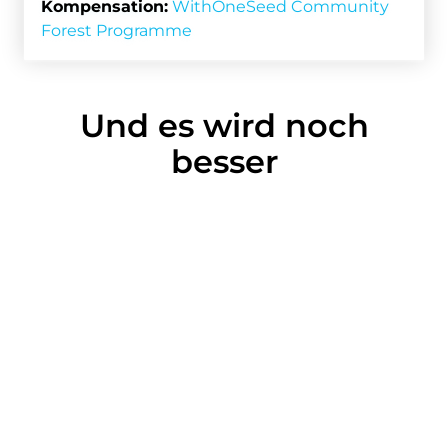
Kompensation:
WithOneSeed Community
Forest Programme
Und es wird noch
besser
Auch wenn wir stolz darauf sind, auf leichten
Otterpfoten unterwegs zu sein, sind wir mit
unserem Fußabdruck noch nicht zufrieden. Denn
eine Klimabilanz und
Kompensationsmaßnahmen allein machen noch
kein klimafreundliches Unternehmen.
Jede Klimabilanz ist für uns ein Schritt auf dem
Weg, besser zu werden. Unser Ziel ist es,
vermeidbare Emissionen vollständig zu